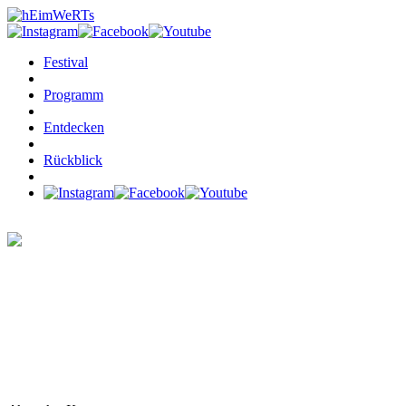
Festival
Programm
Entdecken
Rückblick
BREAK ON
THROUGH
JULIA
GEIERSBERG