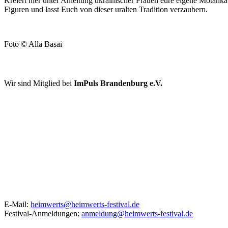
Kreiert hier unter Anleitung ukrainischer Frauen eure eigene Motanka
Figuren und lasst Euch von dieser uralten Tradition verzaubern.
Foto © Alla Basai
FÖRDERER UND KOOPERATIONSPARTNER
Wir sind Mitglied bei
ImPuls Brandenburg e.V.
KONTAKT
E-Mail:
heimwerts@heimwerts-festival.de
Festival-Anmeldungen:
anmeldung@heimwerts-festival.de