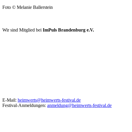
Foto © Melanie Ballerstein
FÖRDERER UND KOOPERATIONSPARTNER
Wir sind Mitglied bei
ImPuls Brandenburg e.V.
KONTAKT
E-Mail:
heimwerts@heimwerts-festival.de
Festival-Anmeldungen:
anmeldung@heimwerts-festival.de
Unser Spendenkonto