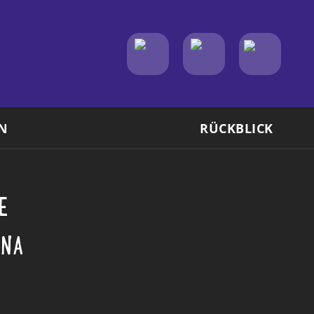
N
RÜCKBLICK
E
ENA